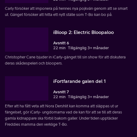
Carly försöker att imponera på hennes nya pojkvän genom att se smart
ut. Gänget försöker att hitta ett nytt ställe som T-Bo kan bo på.
iBloop 2: Electric Bloopaloo
Avsnitt 6
22 min
Tillgänglig 3+ månader
Christopher Cane bjuder in iCarly-gänget till sin show för att diskutera
deras skådespeleri och bloopers.
iFortfarande galen del 1
Avsnitt 7
22 min
Tillgänglig 3+ månader
Efter att ha fått veta att Nora Dershlit kan komma att släppas ut ur
fängelset, gör iCarly- ungdomarna vad de kan för att se till att deras
gamla kidnappare ska förbli bakom galler. Under tiden upptäcker
Freddies mamma den verklige T-Bo.