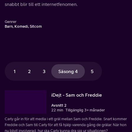
snabbt blir till ett internetfenomen.
Genrer
Barn, Komedi, Sitcom
1
2
3
Säsong 4
5
iDejt - Sam och Freddie
Avsnitt 2
22 min
Tillgänglig 3+ månader
Carly går in för att medla i ett gräl mellan Sam och Freddie. Snart kommer
Freddie och Sam till Carly för att få hjälp varenda gång de grälar. När hon
nu blivit involverad, hur ska Carly kunna dra sig ur situationen?