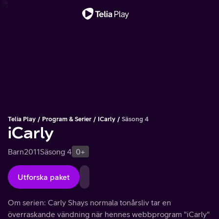
Viktigt meddelande
Telia Play
Program & Serier
ICarly
Säsong 4
iCarly
Barn
2011
Säsong 4
0+
Utforska paket
Om serien: Carly Shays normala tonårsliv tar en
överraskande vändning när hennes webbprogram "iCarly"