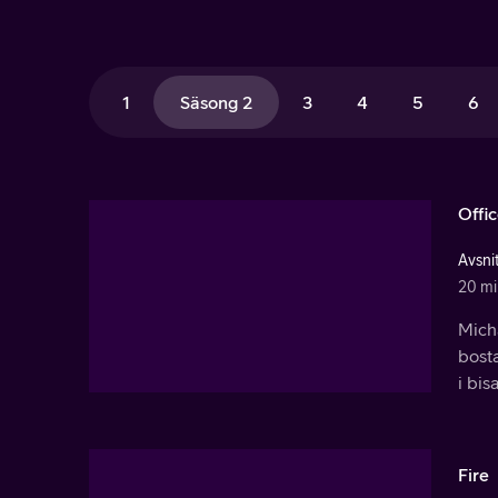
1
Säsong 2
3
4
5
6
Offi
Avsnit
20 mi
Micha
bost
i bis
Fire