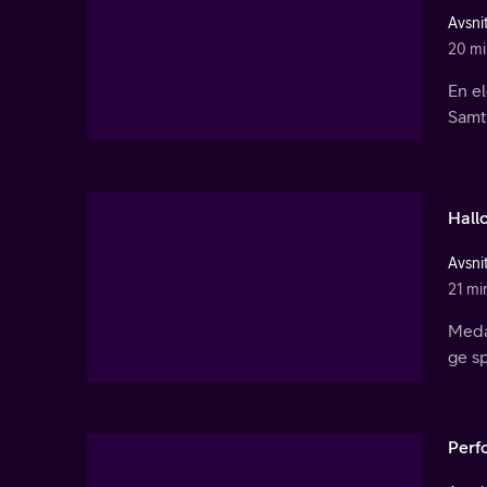
Avsnit
20 mi
En el
Samt
Hall
Avsnit
21 mi
Meda
ge s
Perf