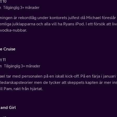
tt 10
n
Tillgänglig 3+ månader
ingen är rekordlåg under kontorets julfest då Michael föreslår e
mliga julklapparna och alla vill ha Ryans iPod. I ett försök att 
 vodka-nubbar.
e Cruise
t 11
n
Tillgänglig 3+ månader
el tar med personalen på en iskall kick-off. På en färja i januari
ledarskapsteorier men de tycker att skeppets kapten är mer ins
till Pam, rakt från hjärtat.
 and Girl