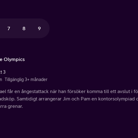
7
8
9
ce Olympics
t 3
n
Tillgänglig 3+ månader
el får en ångestattack när han försöker komma till ett avslut i 
adsköp. Samtidigt arrangerar Jim och Pam en kontorsolympiad dä
arra grenar.