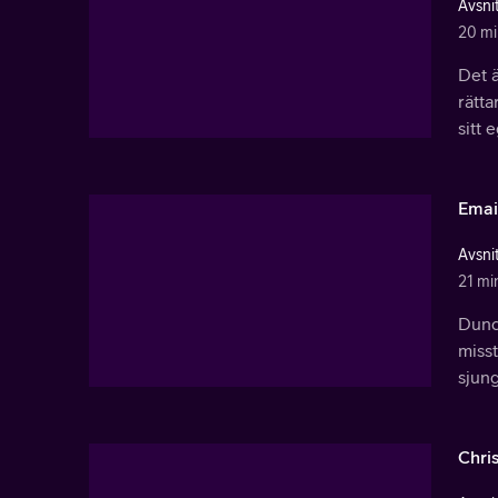
Avsnit
20 mi
Det ä
rätta
sitt 
Emai
Avsnit
21 mi
Dund
misst
sjun
Chri