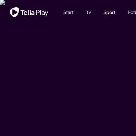
Viktigt meddelande
Start
Tv
Sport
Fot