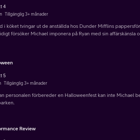
t 4
n
Tillgänglig 3+ månader
d i köket tvingar ut de anställda hos Dunder Mifflins pappersför
idigt försöker Michael imponera på Ryan med sin affärskänsla o
oween
t 5
n
Tillgänglig 3+ månader
n personalen förbereder en Halloweenfest kan inte Michael b
parken.
ormance Review