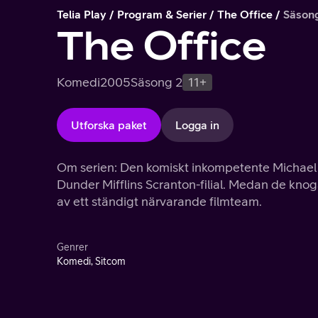
Telia Play
Program & Serier
The Office
Säson
The Office
Komedi
2005
Säsong 2
11+
Utforska paket
Logga in
Om serien: Den komiskt inkompetente Michael 
Dunder Mifflins Scranton-filial. Medan de kno
av ett ständigt närvarande filmteam.
Genrer
Komedi, Sitcom