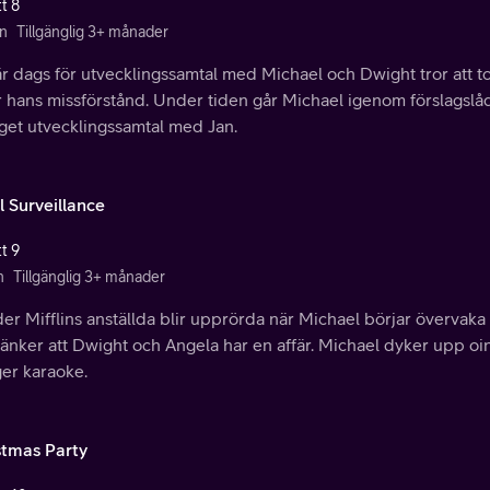
t 8
n
Tillgänglig 3+ månader
r dags för utvecklingssamtal med Michael och Dwight tror att t
r hans missförstånd. Under tiden går Michael igenom förslagslåda
eget utvecklingssamtal med Jan.
l Surveillance
t 9
n
Tillgänglig 3+ månader
er Mifflins anställda blir upprörda när Michael börjar övervaka
änker att Dwight och Angela har en affär. Michael dyker upp oinb
ger karaoke.
stmas Party