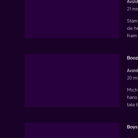
Avsni
21 mi
Stämn
de he
fram
Booz
Avsnit
20 mi
Micha
hans 
tala 
Boys