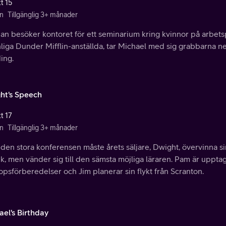
t 15
n
Tillgänglig 3+ månader
an besöker kontoret för ett seminarium kring kvinnor på arbets
liga Dunder Mifflin-anställda, tar Michael med sig grabbarna ner t
ing.
ht's Speech
t 17
n
Tillgänglig 3+ månader
 den stora konferensen måste årets säljare, Dwight, övervinna sin 
k, men vänder sig till den sämsta möjliga läraren. Pam är uppt
opsförberedelser och Jim planerar sin flykt från Scranton.
ael's Birthday