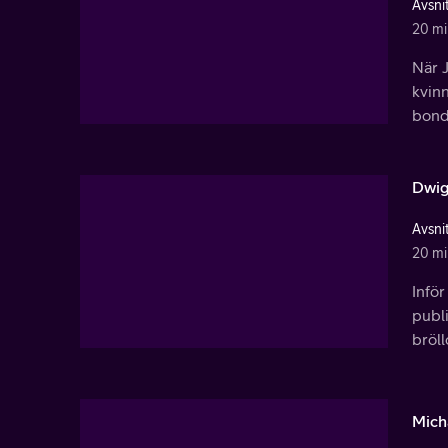
Avsnit
20 mi
När J
kvinn
bond
Dwig
Avsnit
20 mi
Inför
publi
bröll
Mich