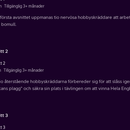
n
Tillgänglig 3+ månader
 första avsnittet uppmanas tio nervösa hobbyskräddare att arbet
 bomull.
tt 2
t 2
n
Tillgänglig 3+ månader
o återstående hobbyskräddarna förbereder sig för att slåss igen,
ans plagg" och säkra sin plats i tävlingen om att vinna Hela Engl
tt 3
t 3