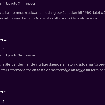
n
Tillgänglig 3+ månader
dia tar hemmaskräddarna med sig bakåt i tiden till 1950-talet 
met förvandlas till 50-talsstil så att de ska klara utmaningen.
tt 4
t 4
n
Tillgänglig 3+ månader
ia återvänder när de sju återstående amatörskräddarna förberede
fter utformade för att testa deras förmåga att lägga till form och 
tt 5
t 5