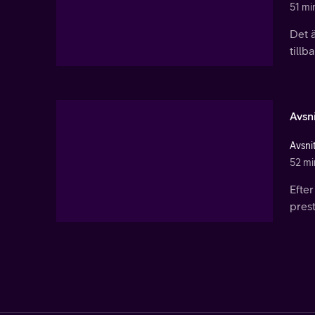
51 mi
Det 
tillb
Avsni
Avsnit
52 mi
Efte
prest