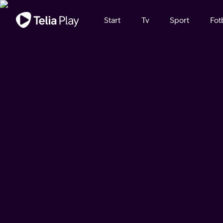
Viktigt meddelande
Start
Tv
Sport
Fot