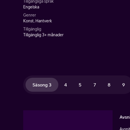
Tillgängliga språk
Engelska
Genrer
Konst, Hantverk
Tillgänglig
Tillgänglig 3+ månader
Säsong 3
4
5
7
8
9
Avsni
Avsnit