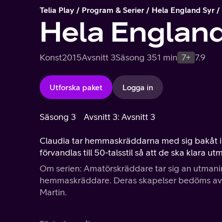
Telia Play
Program & Serier
Hela England Syr
Hela England
Konst
2015
Avsnitt 3
Säsong 3
51 min
7+
7.9
Utforska paket
Logga in
Säsong 3
Avsnitt 3: Avsnitt 3
Claudia tar hemmaskräddarna med sig bakåt i 
förvandlas till 50-talsstil så att de ska klara u
Om serien: Amatörskräddare tar sig an utmaning
hemmaskräddare. Deras skapelser bedöms av 
Martin.