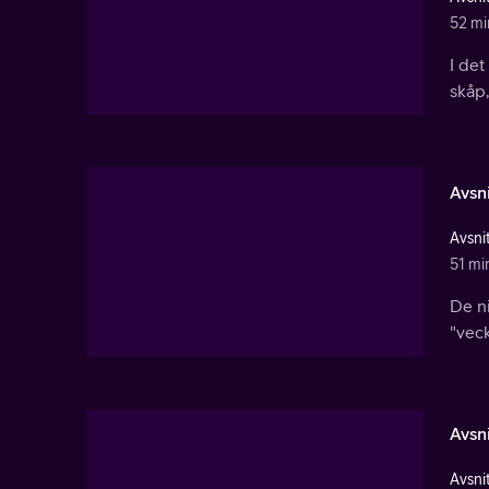
52 mi
I det
skåp,
Avsni
Avsnit
51 mi
De ni
"veck
Avsni
Avsnit