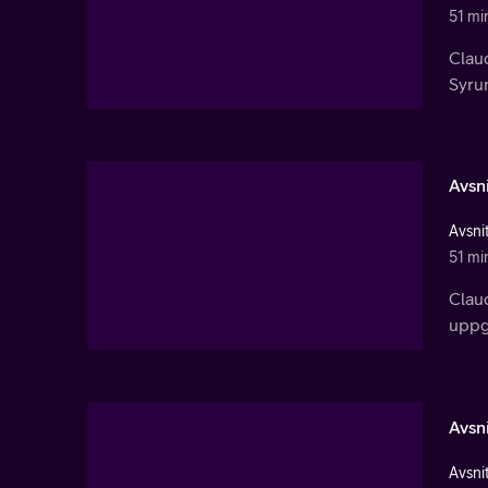
51 mi
Clau
Syrum
Avsni
Avsnit
51 mi
Claud
uppgi
Avsni
Avsnit