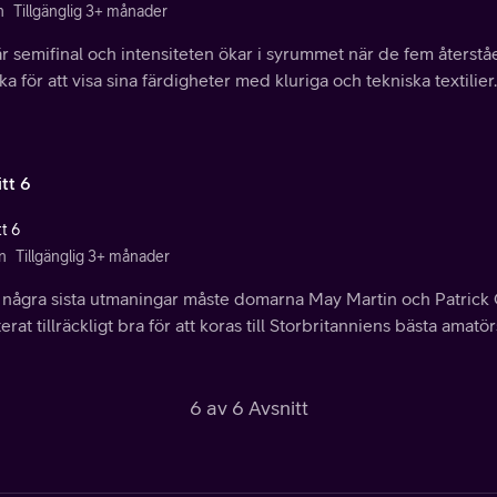
n
Tillgänglig 3+ månader
är semifinal och intensiteten ökar i syrummet när de fem åters
aka för att visa sina färdigheter med kluriga och tekniska textilier.
tt 6
t 6
n
Tillgänglig 3+ månader
r några sista utmaningar måste domarna May Martin och Patric
erat tillräckligt bra för att koras till Storbritanniens bästa amat
6 av 6 Avsnitt