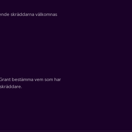
tående skräddarna välkomnas
k Grant bestämma vem som har
örskräddare.