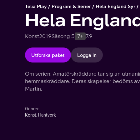
Telia Play
Program & Serier
Hela England Syr
Hela England
Konst
2019
Säsong 5
7+
7.9
Utforska paket
Logga in
Om serien: Amatörskräddare tar sig an utmaning
hemmaskräddare. Deras skapelser bedöms av 
Martin.
Genrer
Konst, Hantverk