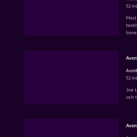
52 mi
Med J
text
linne
Avsni
Avsnit
52 mi
Joe 
och t
Avsni