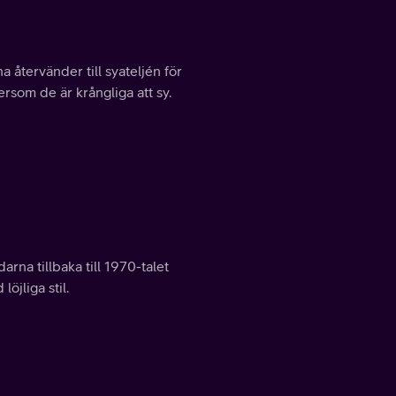
återvänder till syateljén för
som de är krångliga att sy.
na tillbaka till 1970-talet
öjliga stil.