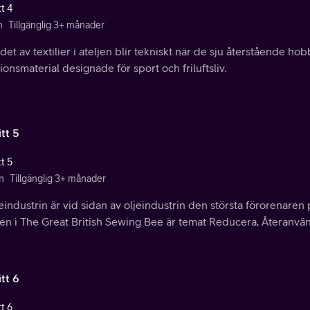
t 4
n
Tillgänglig 3+ månader
et av textilier i ateljen blir tekniskt när de sju återstående ho
ionsmaterial designade för sport och friluftsliv.
tt 5
t 5
n
Tillgänglig 3+ månader
ndustrin är vid sidan av oljeindustrin den största förorenaren på
en i The Great British Sewing Bee är temat Reducera, Återanvän
tt 6
t 6