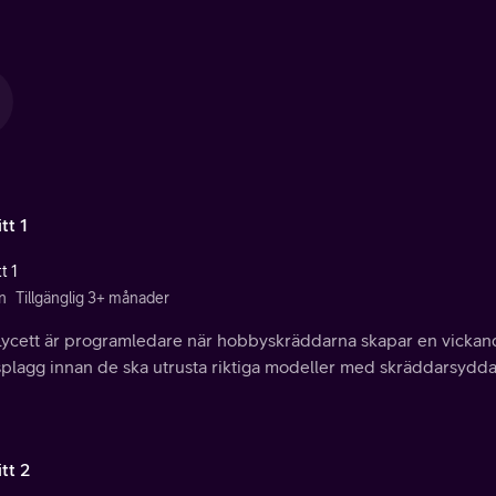
tt 1
t 1
n
Tillgänglig 3+ månader
Lycett är programledare när hobbyskräddarna skapar en vickan
splagg innan de ska utrusta riktiga modeller med skräddarsydda
tt 2