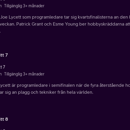
n
Tillgänglig 3+ månader
oe Lycett som programledare tar sig kvartsfinalisterna an den b
ilveckan. Patrick Grant och Esme Young ber hobbyskräddarna att
.
tt 7
t 7
n
Tillgänglig 3+ månader
Lycett är programledare i semifinalen när de fyra återstående h
ar sig an plagg och tekniker från hela världen.
tt 8