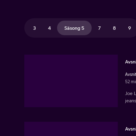
3
4
Säsong 5
7
8
9
Avsni
Avsnit
52 mi
Joe 
jean
Avsni