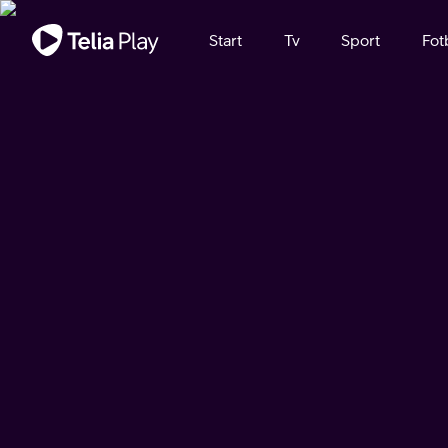
Viktigt meddelande
Start
Tv
Sport
Fot