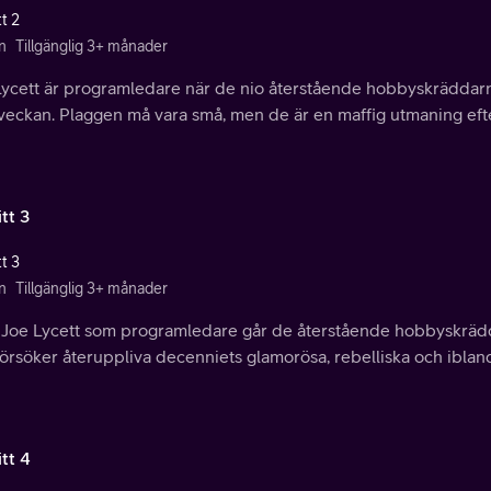
t 2
n
Tillgänglig 3+ månader
ycett är programledare när de nio återstående hobbyskräddarna 
veckan. Plaggen må vara små, men de är en maffig utmaning efter
tt 3
t 3
n
Tillgänglig 3+ månader
Joe Lycett som programledare går de återstående hobbyskräddar
örsöker återuppliva decenniets glamorösa, rebelliska och ibland l
tt 4