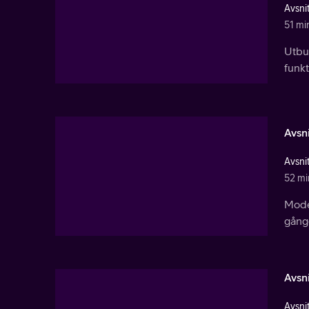
Avsnit
51 mi
Utbud
funkt
Avsni
Avsnit
52 mi
Modei
gång
Avsni
Avsnit