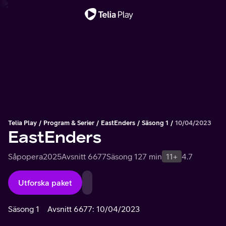
Viktigt meddelande
Telia Play
Program & Serier
EastEnders
Säsong 1
10/04/2023
EastEnders
Såpopera
2025
Avsnitt 6677
Säsong 1
27 min
11+
4.7
Utforska paket
Säsong 1
Avsnitt 6677: 10/04/2023