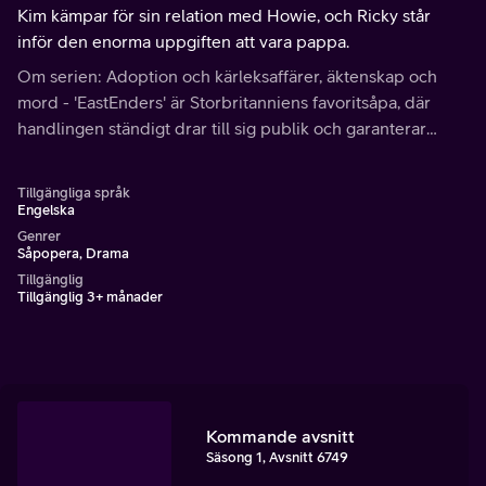
Kim kämpar för sin relation med Howie, och Ricky står
inför den enorma uppgiften att vara pappa.
Om serien: Adoption och kärleksaffärer, äktenskap och
mord - 'EastEnders' är Storbritanniens favoritsåpa, där
handlingen ständigt drar till sig publik och garanterar
samtal vid vattenautomaten nästa dag.
Tillgängliga språk
Engelska
Genrer
Såpopera, Drama
Tillgänglig
Tillgänglig 3+ månader
Kommande avsnitt
Säsong 1, Avsnitt 6749