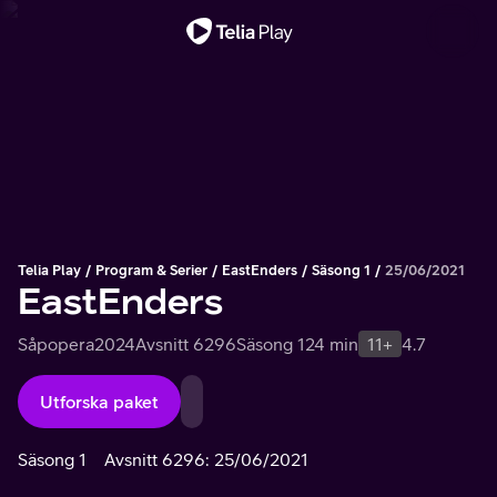
Viktigt meddelande
Telia Play
Program & Serier
EastEnders
Säsong 1
25/06/2021
EastEnders
Såpopera
2024
Avsnitt 6296
Säsong 1
24 min
11+
4.7
Utforska paket
Säsong 1
Avsnitt 6296: 25/06/2021