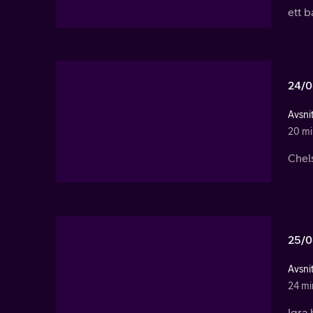
ett b
24/0
Avsni
20 mi
Chels
25/0
Avsni
24 mi
Iqra 