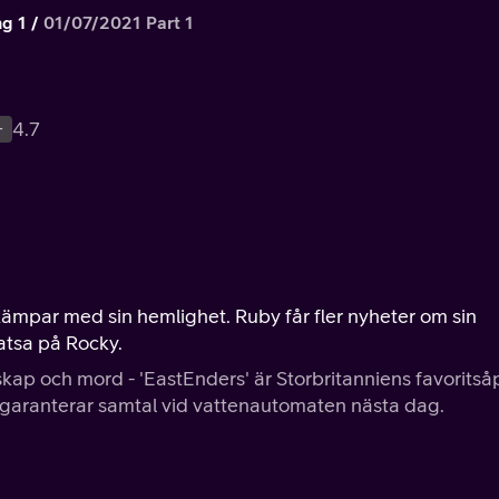
g 1
01/07/2021 Part 1
+
4.7
ämpar med sin hemlighet. Ruby får fler nyheter om sin
atsa på Rocky.
kap och mord - 'EastEnders' är Storbritanniens favoritså
ch garanterar samtal vid vattenautomaten nästa dag.