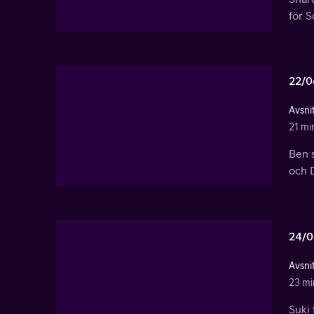
för S
22/0
Avsni
21 mi
Ben s
och D
24/0
Avsni
23 mi
Suki