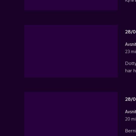
28/0
Avsni
23 mi
Dotty
har h
28/0
Avsni
20 mi
Berni