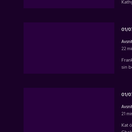
Kathy
01/0
Avsni
22 mi
Fran
sin b
01/0
Avsni
21 mi
Kat ö