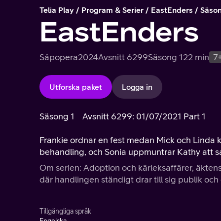
Telia Play
Program & Serier
EastEnders
Säson
EastEnders
Såpopera
2024
Avsnitt 6299
Säsong 1
22 min
7
Utforska paket
Logga in
Säsong 1
Avsnitt 6299: 01/07/2021 Part 1
Frankie ordnar en fest medan Mick och Linda k
behandling, och Sonia uppmuntrar Kathy att s
Om serien: Adoption och kärleksaffärer, äktens
där handlingen ständigt drar till sig publik o
Tillgängliga språk