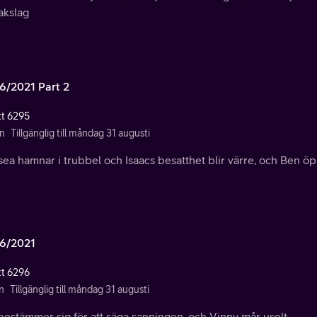
akslag
6/2021 Part 2
tt 6295
n
Tillgänglig till måndag 31 augusti
ea hamnar i trubbel och Isaacs besatthet blir värre, och Ben öp
6/2021
tt 6296
n
Tillgänglig till måndag 31 augusti
bestämmer sig för att säga sanningen, och Vinny mår uselt.