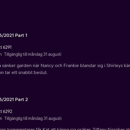
6/2021 Part 1
tt 6291
n
Tillgänglig till måndag 31 augusti
 sänker garden när Nancy och Frankie blandar sig i Shirleys kärl
on tar ett snabbt beslut.
6/2021 Part 2
tt 6292
n
Tillgänglig till måndag 31 augusti
ns kommentarer får Kat att känna sig osäker. Tiffany försöker döl