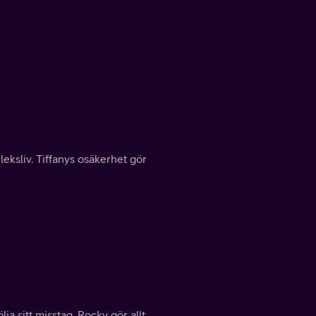
eksliv. Tiffanys osäkerhet gör
ja sitt misstag, Rocky gör allt