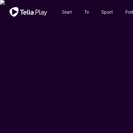
Viktigt meddelande
Start
Tv
Sport
Fot