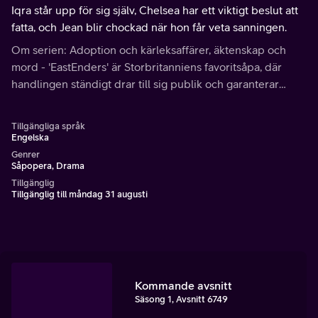
Iqra står upp för sig själv, Chelsea har ett viktigt beslut att
fatta, och Jean blir chockad när hon får veta sanningen.
Om serien: Adoption och kärleksaffärer, äktenskap och
mord - 'EastEnders' är Storbritanniens favoritsåpa, där
handlingen ständigt drar till sig publik och garanterar
samtal vid vattenautomaten nästa dag.
Tillgängliga språk
Engelska
Genrer
Såpopera, Drama
Tillgänglig
Tillgänglig till måndag 31 augusti
Kommande avsnitt
Säsong 1, Avsnitt 6749