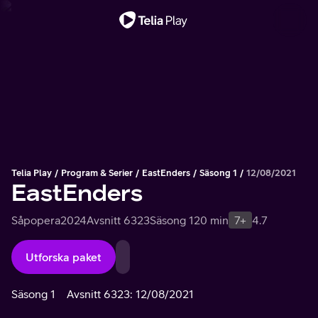
Viktigt meddelande
Telia Play
Program & Serier
EastEnders
Säsong 1
12/08/2021
EastEnders
Såpopera
2024
Avsnitt 6323
Säsong 1
20 min
7+
4.7
Utforska paket
Säsong 1
Avsnitt 6323: 12/08/2021