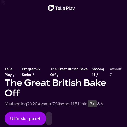
Viktigt meddelande
Telia
Program &
The Great British Bake
Säsong
Avsnitt
Play
Serier
Off
11
7
The Great British Bake
Off
Matlagning
2020
Avsnitt 7
Säsong 11
51 min
7+
8.6
Utforska paket