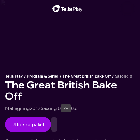
Viktigt meddelande
Telia Play
Program & Serier
The Great British Bake Off
Säsong 8
The Great British Bake
Off
Matlagning
2017
Säsong 8
7+
8.6
Utforska paket