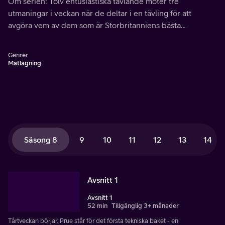
Om serien: Tolv entusiastiska tävlande möter tre
utmaningar i veckan när de deltar i en tävling för att
avgöra vem av dem som är Storbritanniens bästa
amatörbagare.
Genrer
Matlagning
Säsong 8
9
10
11
12
13
14
Avsnitt 1
Avsnitt 1
52 min
Tillgänglig 3+ månader
Tårtveckan börjar. Prue står för det första tekniska baket - en