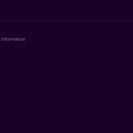
Information
Kontakta Telia
Om tjänsten
Support
Integritetsinformation
Dynamisk reklam
Cookies
Cookie-inställningar
Tillgänglighet