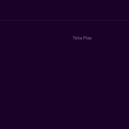
Telia Play
Start
Tv
Sport
Fotbollssommar
Kategorier
Hyr & köp