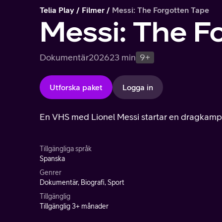
Telia Play
Filmer
Messi: The Forgotten Tape
Messi: The F
Dokumentär
2026
23 min
9+
Utforska paket
Logga in
En VHS med Lionel Messi startar en dragkamp
Tillgängliga språk
Spanska
Genrer
Dokumentär, Biografi, Sport
Tillgänglig
Tillgänglig 3+ månader