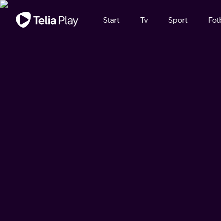
Viktigt meddelande
Start
Tv
Sport
Fot