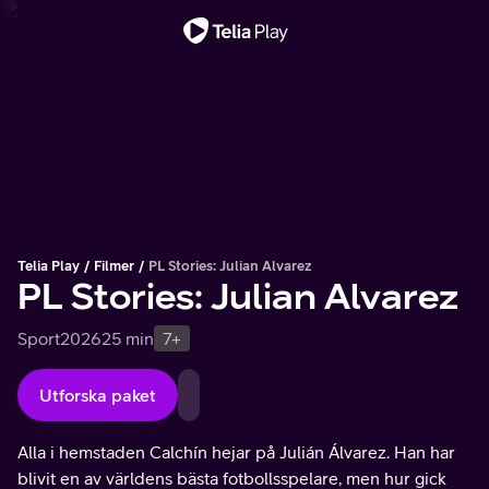
Viktigt meddelande
Telia Play
Filmer
PL Stories: Julian Alvarez
PL Stories: Julian Alvarez
Sport
2026
25 min
7+
Utforska paket
Alla i hemstaden Calchín hejar på Julián Álvarez. Han har
blivit en av världens bästa fotbollsspelare, men hur gick