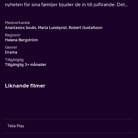
nyheten för sina familjer bjuder de in till julfirande. Det
blir en kaotisk tillställning där konflikter och fördomar
kommer upp till ytan.
Medverkande
Anastasios Soulis, Maria Lundqvist, Robert Gustafsson
Regissör
Helena Bergström
Genrer
Drama
Tillgänglig
Tillgänglig 3+ månader
Liknande filmer
Telia Play