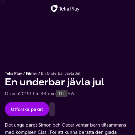
Viktigt meddelande
Telia Play
Filmer
En Underbar Jävla Jul
En underbar jävla jul
Drama
2015
1 tim 44 min
11+
5.6
Utforska paket
Det unga paret Simon och Oscar väntar barn tillsammans
med kompisen Cissi. För att kunna berätta den glada