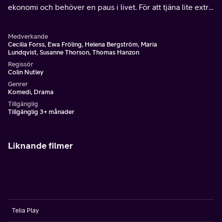
ekonomi och behöver en paus i livet. För att tjäna lite extra
pengar blir hon försöksperson för en ny medicin som ger
oanade biverkningar.
Medverkande
Cecilia Forss, Ewa Fröling, Helena Bergström, Maria
Lundqvist, Susanne Thorson, Thomas Hanzon
Regissör
Colin Nutley
Genrer
Komedi, Drama
Tillgänglig
Tillgänglig 3+ månader
Liknande filmer
Telia Play