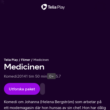
Viktigt meddelande
Telia Play
Filmer
Medicinen
Medicinen
Komedi
2014
1 tim 50 min
0+
5.7
Utforska paket
Komedi om Johanna (Helena Bergström) som arbetar på
ett modemagasin där hon hunsas av sin chef. Hon har dålig