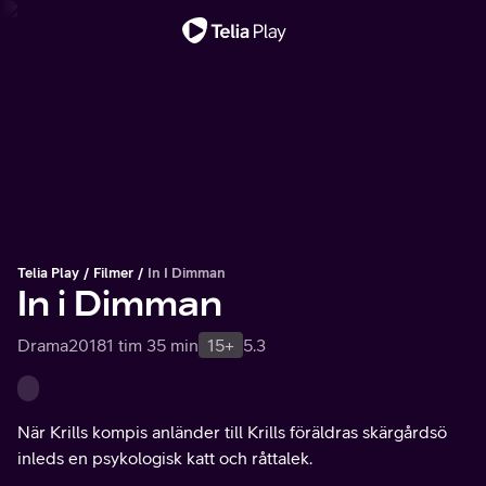
Viktigt meddelande
Telia Play
Filmer
In I Dimman
In i Dimman
Drama
2018
1 tim 35 min
15+
5.3
När Krills kompis anländer till Krills föräldras skärgårdsö
inleds en psykologisk katt och råttalek.