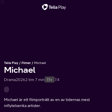
Viktigt meddelande
Telia Play
Filmer
Michael
Michael
Drama
2026
2 tim 7 min
11+
7.4
Michael är ett filmporträtt av en av tidernas mest
inflytelserika artister.