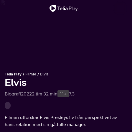
Viktigt meddelande
Telia Play
Filmer
Elvis
Elvis
Biografi
2022
2 tim 32 min
11+
7.3
Filmen utforskar Elvis Presleys liv från perspektivet av
hans relation med sin gåtfulle manager.