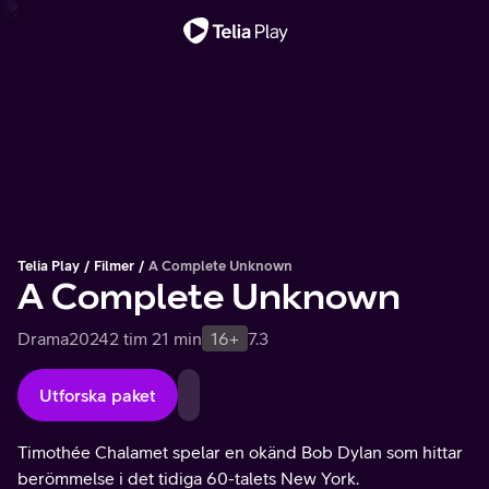
Viktigt meddelande
Telia Play
Filmer
A Complete Unknown
A Complete Unknown
Drama
2024
2 tim 21 min
16+
7.3
Utforska paket
Timothée Chalamet spelar en okänd Bob Dylan som hittar
berömmelse i det tidiga 60-talets New York.