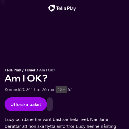
Viktigt meddelande
Telia Play
Filmer
Am I OK?
Am I OK?
Komedi
2024
1 tim 26 min
12+
6.1
Utforska paket
Lucy och Jane har varit bästisar hela livet. När Jane
berättar att hon ska flytta anförtror Lucy henne nånting