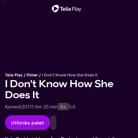
Viktigt meddelande
Telia Play
Filmer
I Don't Know How She Does It
I Don't Know How She
Does It
Komedi
2011
1 tim 25 min
0+
5.0
Utforska paket