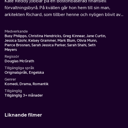
Kate Reddy jobbar på en Bostonbaserad finansiell
förvaltningsbyrå. På kvällen går hon hem till sin man,
arkitekten Richard, som tillber henne och nyligen blivit av
med jobbet, och deras två små barn.
Medverkande
Busy Philipps, Christina Hendricks, Greg Kinnear, Jane Curtin,
Jessica Szohr, Kelsey Grammer, Mark Blum, Olivia Munn,
Pierce Brosnan, Sarah Jessica Parker, Sarah Shahi, Seth
Meyers
Regissör
Douglas McGrath
Tillgängliga språk
Originalspråk, Engelska
Genrer
Komedi, Drama, Romantik
Tillgänglig
Tillgänglig 3+ månader
Liknande filmer