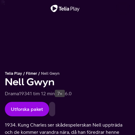
Viktigt meddelande
Telia Play
Filmer
Nell Gwyn
Nell Gwyn
Drama
1934
1 tim 12 min
7+
6.0
Utforska paket
1934. Kung Charles ser skådespelerskan Nell uppträda
och de kommer varandra nära, då han föredrar henne