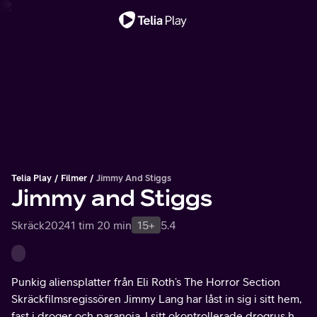
Viktigt meddelande
Telia Play
Filmer
Jimmy And Stiggs
Jimmy and Stiggs
Skräck
2024
1 tim 20 min
15+
5.4
Punkig aliensplatter från Eli Roth’s The Horror Section
Skräckfilmsregissören Jimmy Lang har låst in sig i sitt hem,
fast i droger och paranoia. I sitt okontrollerade drogrus har