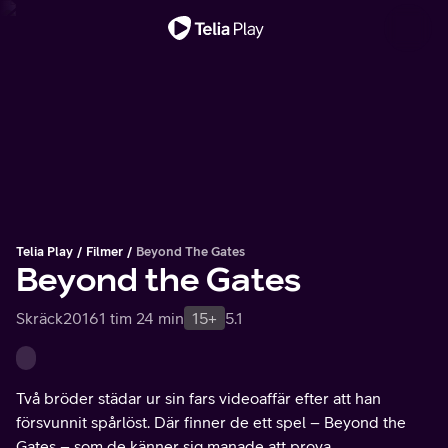
Viktigt meddelande
Telia Play
Filmer
Beyond The Gates
Beyond the Gates
Skräck
2016
1 tim 24 min
15+
5.1
Två bröder städar ur sin fars videoaffär efter att han
försvunnit spårlöst. Där finner de ett spel – Beyond the
Gates – som de känner sig manade att prova.