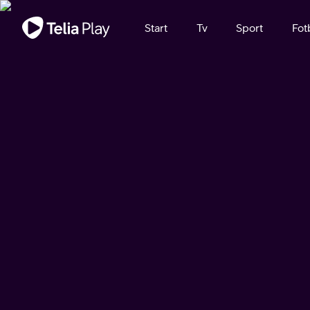
Viktigt meddelande
Start
Tv
Sport
Fot