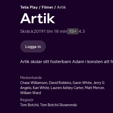
Telia Play
Filmer
Artik
Artik
Skräck
2019
1 tim 18 min
15+
4.3
Logga in
Artik skolar sitt fosterbarn Adam i konsten at
Medverkande
Chase Williamson, David Robbins, Gavin White, Jerry G.
Angelo, Kari White, Lauren Ashley Carter, Matt Mercer,
William Ward
Regissör
Tom Botchii, Tom Botchii Skowronski