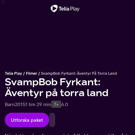
Viktigt meddelande
Telia Play
Filmer
SvampBob Fyrkant: Äventyr På Torra Land
SvampBob Fyrkant:
Äventyr på torra land
Barn
2015
1 tim 29 min
7+
6.0
Utforska paket