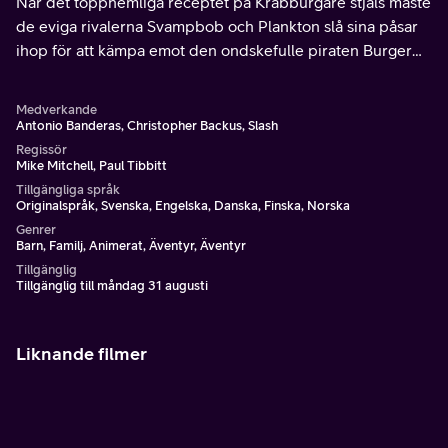
När det topphemliga receptet på Krabburgare stjäls måste
de eviga rivalerna Svampbob och Plankton slå sina påsar
ihop för att kämpa emot den ondskefulle piraten Burger
Beard.
Medverkande
Antonio Banderas, Christopher Backus, Slash
Regissör
Mike Mitchell, Paul Tibbitt
Tillgängliga språk
Originalspråk, Svenska, Engelska, Danska, Finska, Norska
Genrer
Barn, Familj, Animerat, Äventyr, Äventyr
Tillgänglig
Tillgänglig till måndag 31 augusti
Liknande filmer