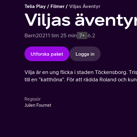
Telia Play
Filmer
Viljas Äventyr
Viljas äventy
Barn
2021
1 tim 25 min
7+
6.2
Utforska paket
Logga in
Vilja är en ung flicka i staden Töckensborg. T
till en "katthöna". För att rädda Roland och kun
Regissör
Julien Fournet