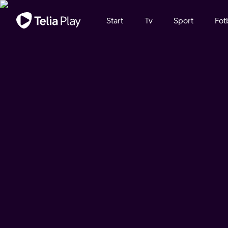
Viktigt meddelande
Start
Tv
Sport
Fot