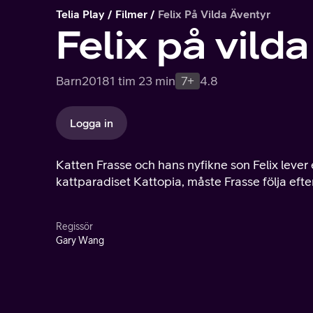
Telia Play
Filmer
Felix På Vilda Äventyr
Felix på vild
Barn
2018
1 tim 23 min
7+
4.8
Logga in
Katten Frasse och hans nyfikne son Felix lever et
kattparadiset Kattopia, måste Frasse följa efter
Regissör
Gary Wang