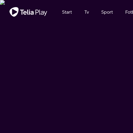
Viktigt meddelande
Start
Tv
Sport
Fot