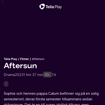
Viktigt meddelande
Telia Play
Filmer
Aftersun
Aftersun
Drama
2023
1 tim 37 min
0+
7.6
Sophie och hennes pappa Calum befinner sig på en solig
semesterort, deras första semester tillsammans sedan
skilsmässan. Det är en till synes idyllisk tillvaro, men