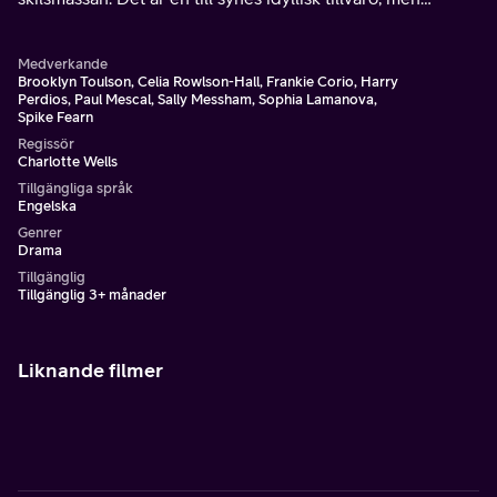
vuxenvärldens melankoli börjar sippra igenom Calums
fasad.
Medverkande
Brooklyn Toulson, Celia Rowlson-Hall, Frankie Corio, Harry
Perdios, Paul Mescal, Sally Messham, Sophia Lamanova,
Spike Fearn
Regissör
Charlotte Wells
Tillgängliga språk
Engelska
Genrer
Drama
Tillgänglig
Tillgänglig 3+ månader
Liknande filmer