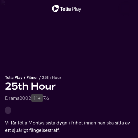
Viktigt meddelande
Telia Play
Filmer
25th Hour
25th Hour
Drama
2002
11+
7.6
Vi får följa Montys sista dygn i frihet innan han ska sitta av
ett sjuårigt fängelsestraff.