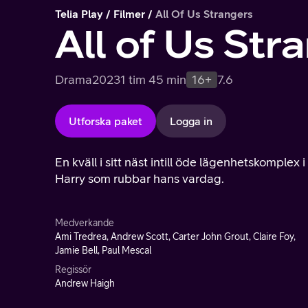
Telia Play
Filmer
All Of Us Strangers
All of Us Str
Drama
2023
1 tim 45 min
16+
7.6
Utforska paket
Logga in
En kväll i sitt näst intill öde lägenhetskomplex
Harry som rubbar hans vardag.
Medverkande
Ami Tredrea, Andrew Scott, Carter John Grout, Claire Foy,
Jamie Bell, Paul Mescal
Regissör
Andrew Haigh