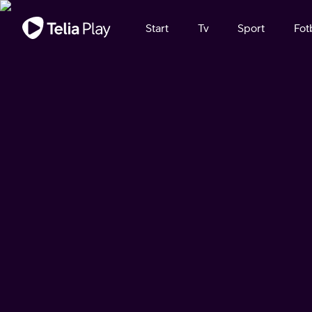
Viktigt meddelande
Start
Tv
Sport
Fot