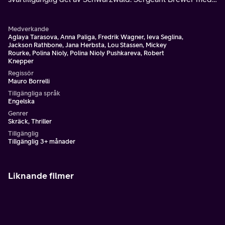
kompani skickas dit för att rädda eventuella överlevare
och säkra lasten.
Medverkande
Aglaya Tarasova, Anna Paliga, Fredrik Wagner, Ieva Seglina,
Jackson Rathbone, Jana Herbsta, Lou Stassen, Mickey
Rourke, Polina Nioly, Polina Nioly Pushkareva, Robert
Knepper
Regissör
Mauro Borrelli
Tillgängliga språk
Engelska
Genrer
Skräck, Thriller
Tillgänglig
Tillgänglig 3+ månader
Liknande filmer