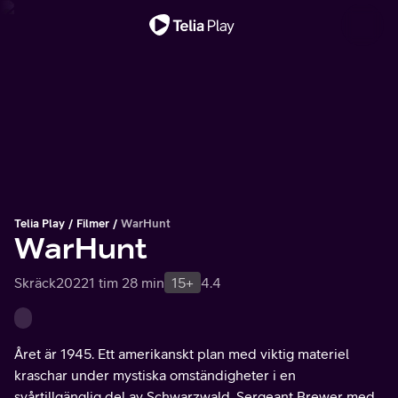
Viktigt meddelande
Telia Play
Filmer
WarHunt
WarHunt
Skräck
2022
1 tim 28 min
15+
4.4
Året är 1945. Ett amerikanskt plan med viktig materiel
kraschar under mystiska omständigheter i en
svårtillgänglig del av Schwarzwald. Sergeant Brewer med