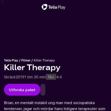
Viktigt meddelande
Telia Play
Filmer
Killer Therapy
Killer Therapy
Skräck
2019
1 tim 30 min
16+
4.4
Utforska paket
Brian, en mentalt instabil ung man med sociopatiska
tendenser, jagar och mördar hans tidigare terapeuter som