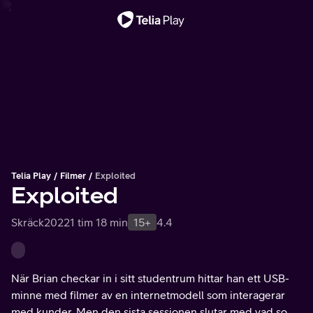
Viktigt meddelande
Telia Play
Filmer
Exploited
Exploited
Skräck
2022
1 tim 18 min
15+
4.4
När Brian checkar in i sitt studentrum hittar han ett USB-
minne med filmer av en internetmodell som interagerar
med kunder. Men den sista sessionen slutar med vad som