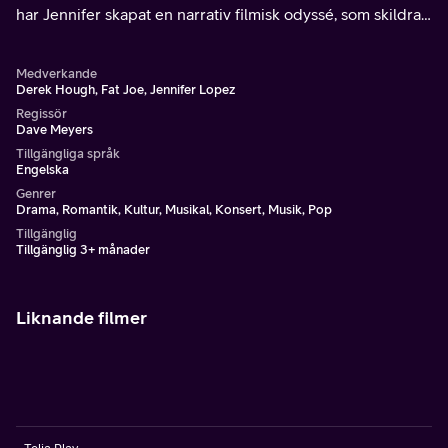
har Jennifer skapat en narrativ filmisk odyssé, som skildrar
hennes resa till kärleken genom hennes egna ögon.
Medverkande
Derek Hough, Fat Joe, Jennifer Lopez
Regissör
Dave Meyers
Tillgängliga språk
Engelska
Genrer
Drama, Romantik, Kultur, Musikal, Konsert, Musik, Pop
Tillgänglig
Tillgänglig 3+ månader
Liknande filmer