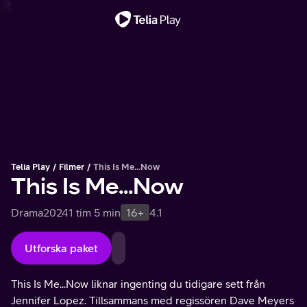
Viktigt meddelande
Telia Play
Filmer
This Is Me...Now
This Is Me...Now
Drama
2024
1 tim 5 min
16+
4.1
Utforska paket
This Is Me...Now liknar ingenting du tidigare sett från
Jennifer Lopez. Tillsammans med regissören Dave Meyers