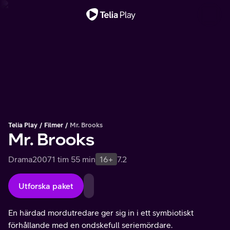
Viktigt meddelande
Telia Play
Filmer
Mr. Brooks
Mr. Brooks
Drama
2007
1 tim 55 min
16+
7.2
Utforska paket
En härdad mordutredare ger sig in i ett symbiotiskt
förhållande med en ondskefull seriemördare.