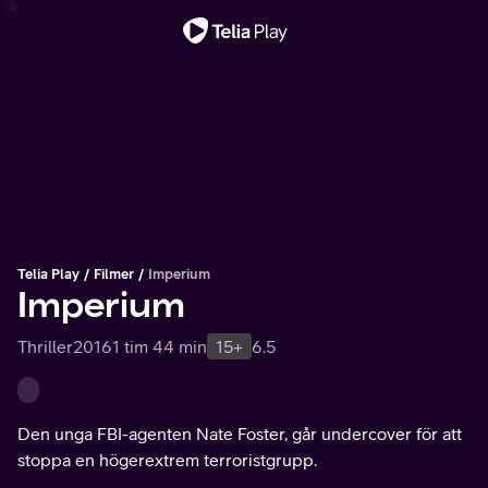
Viktigt meddelande
Telia Play
Filmer
Imperium
Imperium
Thriller
2016
1 tim 44 min
15+
6.5
Den unga FBI-agenten Nate Foster, går undercover för att
stoppa en högerextrem terroristgrupp.