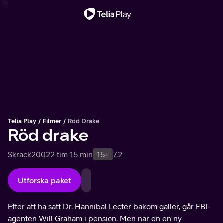
Viktigt meddelande
Telia Play
Filmer
Röd Drake
Röd drake
Skräck
2002
2 tim 15 min
15+
7.2
Utforska paket
Efter att ha satt Dr. Hannibal Lecter bakom galler, går FBI-
agenten Will Graham i pension. Men när en en ny