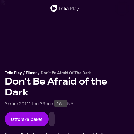
Viktigt meddelande
Telia Play
Filmer
Don't Be Afraid Of The Dark
Don't Be Afraid of the
Dark
Skräck
2011
1 tim 39 min
16+
5.5
Utforska paket