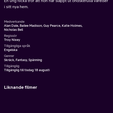
En ung flicka tror att hon har släppt ut ondskefulla varelser
i sitt nya hem.
Medverkande
Alan Dale, Bailee Madison, Guy Pearce, Katie Holmes,
Nicholas Bell
Regissör
Troy Nixey
Tillgängliga språk
Engelska
Genrer
Skräck, Fantasy, Spänning
Tillgänglig
Tillgänglig till tisdag 18 augusti
Liknande filmer