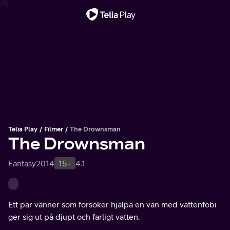
Viktigt meddelande
Telia Play
Filmer
The Drownsman
The Drownsman
Fantasy
2014
15+
4.1
Ett par vänner som försöker hjälpa en vän med vattenfobi
ger sig ut på djupt och farligt vatten.