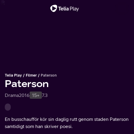
Viktigt meddelande
Telia Play
Filmer
Paterson
Paterson
Drama
2016
15+
7.3
En busschaufför kör sin daglig rutt genom staden Paterson
samtidigt som han skriver poesi.