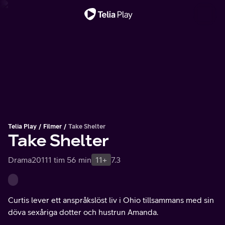
Viktigt meddelande
Telia Play
Filmer
Take Shelter
Take Shelter
Drama
2011
1 tim 56 min
11+
7.3
Curtis lever ett anspråkslöst liv i Ohio tillsammans med sin
döva sexåriga dotter och hustrun Amanda.