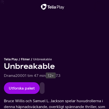
Viktigt meddelande
Telia Play
Filmer
Unbreakable
Unbreakable
Drama
2000
1 tim 47 min
12+
7.3
Utforska paket
Bruce Willis och Samuel L. Jackson spelar huvudrollerna i
denna häpnadsväckande, overkligt spännande thriller, som