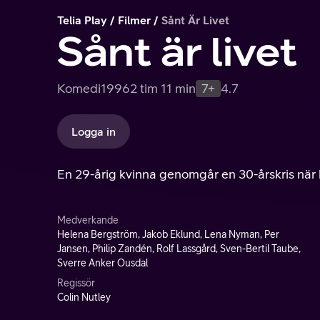
Telia Play
Filmer
Sånt Är Livet
Sånt är livet
Komedi
1996
2 tim 11 min
7+
4.7
Logga in
En 29-årig kvinna genomgår en 30-årskris när h
Medverkande
Helena Bergström, Jakob Eklund, Lena Nyman, Per
Jansen, Philip Zandén, Rolf Lassgård, Sven-Bertil Taube,
Sverre Anker Ousdal
Regissör
Colin Nutley