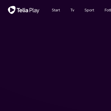
Viktigt meddelande
Start
Tv
Sport
Fot