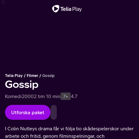
Viktigt meddelande
Telia Play
Filmer
Gossip
Gossip
Komedi
2000
2 tim 10 min
7+
4.7
Utforska paket
I Colin Nutleys drama får vi följa tio skådespelerskor under
arbete och fritid, genom filminspelningar, och