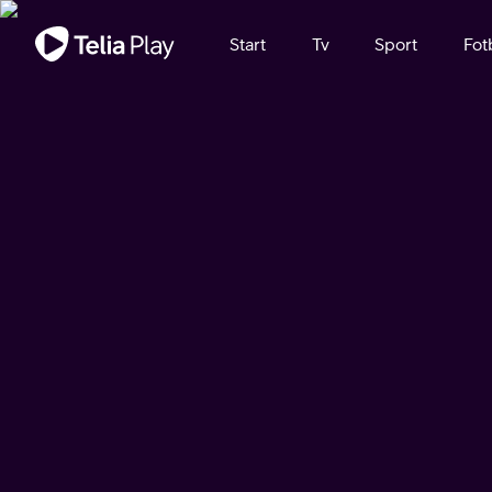
Viktigt meddelande
Start
Tv
Sport
Fot