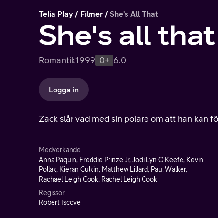
Telia Play
Filmer
She's All That
She's all that
Romantik
1999
0+
6.0
Logga in
Zack slår vad med sin polare om att han kan för
Medverkande
Anna Paquin, Freddie Prinze Jr, Jodi Lyn O'Keefe, Kevin
Pollak, Kieran Culkin, Matthew Lillard, Paul Walker,
Rachael Leigh Cook, Rachel Leigh Cook
Regissör
Robert Iscove