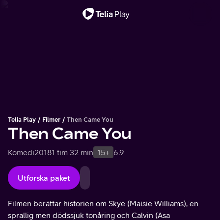
Viktigt meddelande
Telia Play
Filmer
Then Came You
Then Came You
Komedi
2018
1 tim 32 min
15+
6.9
Utforska paket
Filmen berättar historien om Skye (Maisie Williams), en
sprallig men dödssjuk tonåring och Calvin (Asa