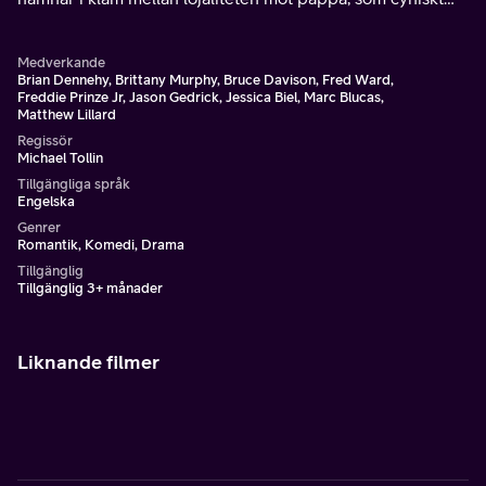
tror att ingen av hans söner ens kan klättra på
samhällsstegen, och storebror Mike, som skäller ut Ryan
Medverkande
för hans bristande ambition.
Brian Dennehy, Brittany Murphy, Bruce Davison, Fred Ward,
Freddie Prinze Jr, Jason Gedrick, Jessica Biel, Marc Blucas,
Matthew Lillard
Regissör
Michael Tollin
Tillgängliga språk
Engelska
Genrer
Romantik, Komedi, Drama
Tillgänglig
Tillgänglig 3+ månader
Liknande filmer