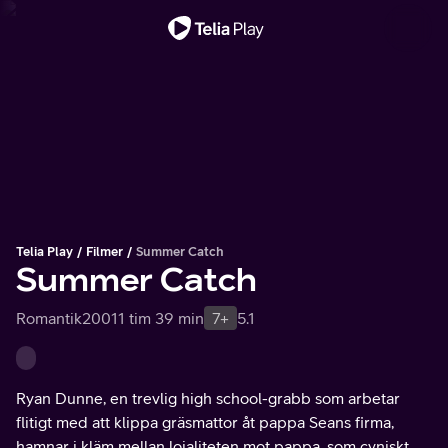
Viktigt meddelande
Telia Play
Filmer
Summer Catch
Summer Catch
Romantik
2001
1 tim 39 min
7+
5.1
Ryan Dunne, en trevlig high school-grabb som arbetar
flitigt med att klippa gräsmattor åt pappa Seans firma,
hamnar i kläm mellan lojaliteten mot pappa, som cyniskt