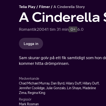
Telia Play
Filmer
A Cinderella Story
A Cinderella 
Romantik
2004
1 tim 31 min
0+
6.0
Logga in
Sam skurar golv på ett fik samtidigt som hon d
kommer hitta drömprinsen.
Medverkande
Chad Michael Murray, Dan Byrd, Hilary Duff, Hillary Duff,
Jennifer Coolidge, Julie Gonzalo, Lin Shaye, Madeline
Zima, Regina King
Regissör
Mark Rosman