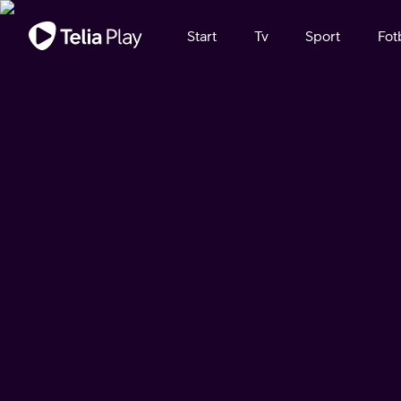
Viktigt meddelande
Start
Tv
Sport
Fot