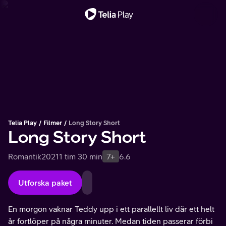
Viktigt meddelande
Telia Play
Filmer
Long Story Short
Long Story Short
Romantik
2021
1 tim 30 min
7+
6.6
Utforska paket
En morgon vaknar Teddy upp i ett parallellt liv där ett helt
år fortlöper på några minuter. Medan tiden passerar förbi